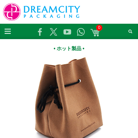
0
• ホット製品 •