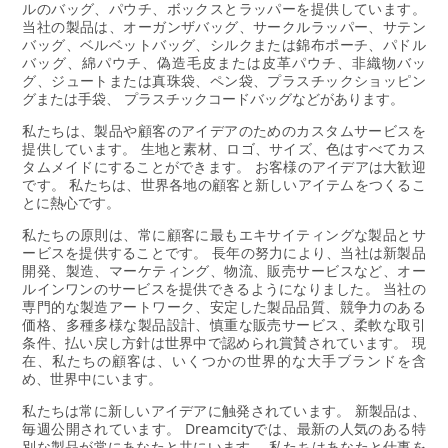
ルのバッグ、パウチ、ボックスとラッパーを提供しています。
当社の製品は、オーガンザバッグ、サークルラッパー、サテン
バッグ、ベルベットバッグ、シルクまたは錦布ポーチ、パドル
バッグ、綿パウチ、偽造毛皮または皮革パウチ、非織物バッ
グ、ジュートまたは真珠袋、ペン袋、プラスチックショッピン
グまたは手袋、 プラスチックコードバッグなどがあります。
私たちは、製品や顧客のアイデアのためのカスタムサービスを
提供しています。 生地と素材、ロゴ、サイズ、色はすべてカス
タムメイドにすることができます。 お客様のアイデアは大歓迎
です。 私たちは、世界各地の顧客と新しいアイテムをつくるこ
とに熱心です。
私たちの原則は、常に顧客に最もエキサイティングな製品とサ
ービスを提供することです。 長年の努力により、当社は新製品
開発、製造、マーケティング、物流、販売サービスなど、オー
ルインワンのサービスを提供できるようになりました。 当社の
専門的な製造アートワーク、安定した製品品質、競争力のある
価格、多種多様な製品設計、慎重な販売サービス、柔軟な取引
条件、払い戻し方針は世界中で認められ賞賛されています。 現
在、私たちの顧客は、いくつかの世界的な大手ブランドを含
め、世界中にいます。
私たちは常に新しいアイデアに触発されています。 新製品は、
毎週公開されています。 Dreamcityでは、最新の人気のある特
別な製品が常にあなたと共にいます。 私たちはあなたと仕事を